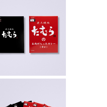
お得・ゆうパケットポスト便】一回食べてみ
て！おためし2食セット（中辛・辛口）
¥910