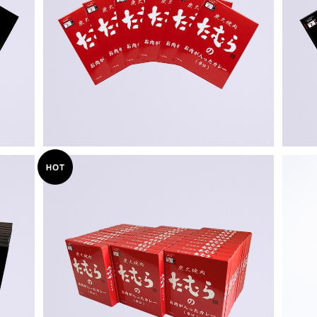
【お得・送料無料】辛口6食セット
【お
¥3,600
【お得・まとめ買い】辛口30食セット
¥15,300
15%OFF