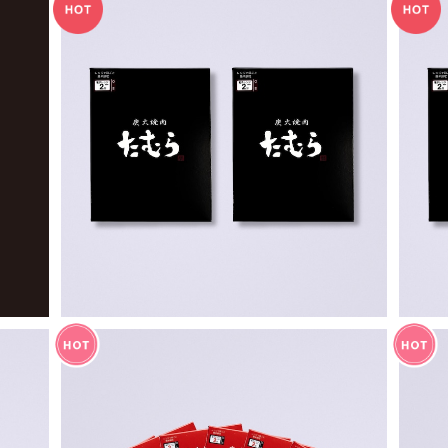
【お得・ゆうパケットポスト便】一回食べてみ
【
て！おためし2食セット（中辛2個）
¥910