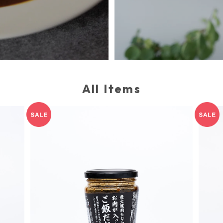
All Items
らの焼
【賞味期限間近】炭火焼肉たむらのご飯だれ
ミラ
¥454
30%OFF