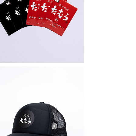
得・送料無料】6食セット（中辛3・辛口3）
¥3,600
キャップ黒
¥1,900