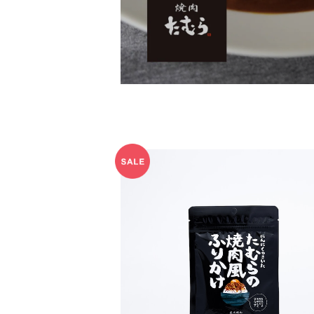
【賞味期限間近】にんにくのきいたたむ
肉風ふりかけ
¥108
60%OFF