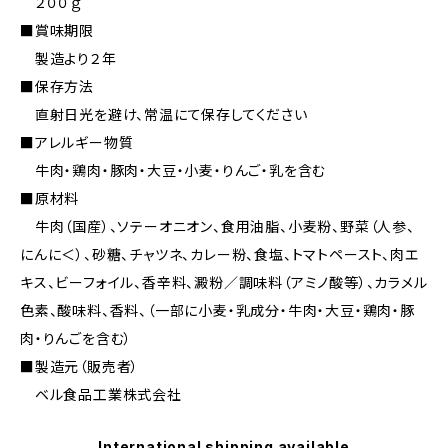
２００ｇ
■賞味期限
製造より２年
■保存方法
直射日光を避け、常温にて保存してください
■アレルギー物質
牛肉・鶏肉・豚肉・大豆・小麦・りんご・乳を含む
■原材料
牛肉（国産）、ソテーオニオン、食用油脂、小麦粉、野菜（人参、
にんに＜）、砂糖、チャツネ、カレー粉、食塩、トマトペースト、肉エ
キス、ビーフォイル、香辛料、澱粉／調味料（アミノ酸等）、カラメル
色素、酸味料、香料、（一部に小麦・乳成分・牛肉・大豆・鶏肉・豚
肉・りんごを含む）
■製造元（販売者）
ベル食品工業株式会社
International shipping available