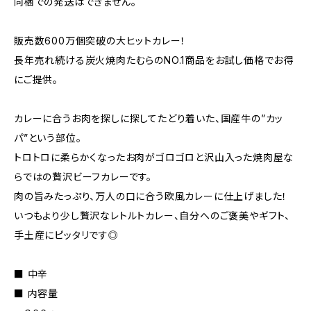
同梱での発送はできません。
販売数600万個突破の大ヒットカレー！
長年売れ続ける炭火焼肉たむらのNO.1商品をお試し価格でお得
にご提供。
カレーに合うお肉を探しに探してたどり着いた、国産牛の”カッ
パ”という部位。
トロトロに柔らかくなったお肉がゴロゴロと沢山入った焼肉屋な
らではの贅沢ビーフカレーです。
肉の旨みたっぷり、万人の口に合う欧風カレーに仕上げました！
いつもより少し贅沢なレトルトカレー、自分へのご褒美やギフト、
手土産にピッタリです◎
■ 中辛
■ 内容量