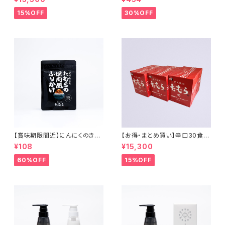
15%OFF
30%OFF
【賞味期限間近】にんにくのきい
【お得・まとめ買い】辛口30食セ
たたむらの焼肉風ふりかけ
ット
¥108
¥15,300
60%OFF
15%OFF