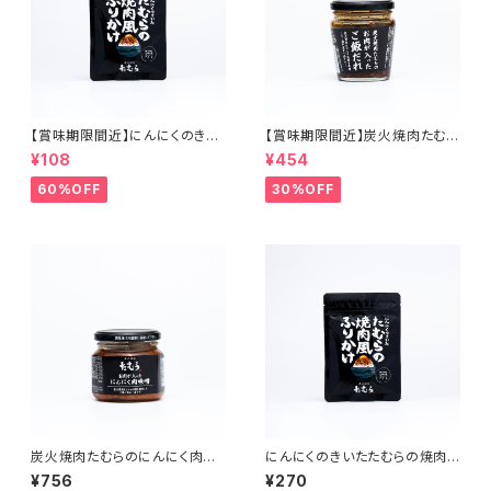
【賞味期限間近】にんにくのきい
【賞味期限間近】炭火焼肉たむら
たたむらの焼肉風ふりかけ
のご飯だれ
¥108
¥454
60%OFF
30%OFF
炭火焼肉たむらのにんにく肉味
にんにくのきいたたむらの焼肉
噌
風ふりかけ
¥756
¥270