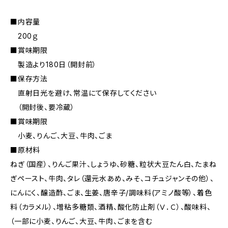
■内容量
200ｇ
■賞味期限
製造より180日（開封前）
■保存方法
直射日光を避け、常温にて保存してください
（開封後、要冷蔵）
■賞味期限
小麦、りんご、大豆、牛肉、ごま
■原材料
ねぎ（国産）、りんご果汁、しょうゆ、砂糖、粒状大豆たん白、たまね
ぎペースト、牛肉、タレ（還元水あめ、みそ、コチュジャンその他）、
にんにく、醸造酢、ごま、生姜、唐辛子/調味料(アミノ酸等）、着色
料（カラメル）、増粘多糖類、酒精、酸化防止剤（Ⅴ．Ｃ）、酸味料、
（一部に小麦、りんご、大豆、牛肉、ごまを含む