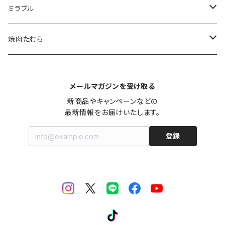
ミラブル
シャワーヘッド
焼肉たむら
カートリッジ
カレー
メールマガジンを受け取る
ヘアケア
ご飯のお供
新商品やキャンペーンなどの

最新情報をお届けいたします。
キッチン
調味料
登録
ミラバス
その他食品
OUTLET
グッズ