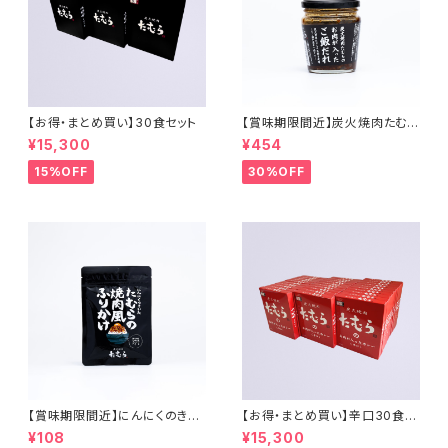
【お得・まとめ買い】30食セット
【賞味期限間近】炭火焼肉たむら
のご飯だれ
¥15,300
¥454
15%OFF
30%OFF
【賞味期限間近】にんにくのきい
【お得・まとめ買い】辛口30食セ
たたむらの焼肉風ふりかけ
ット
¥108
¥15,300